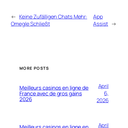
←
Keine Zufälligen Chats Mehr:
App
Omegle Schließt
Assist
→
MORE POSTS
April
Meilleurs casinos en ligne de
6,
France avec de gros gains
2026
2026
April
Meilleurs casinos en ligne en