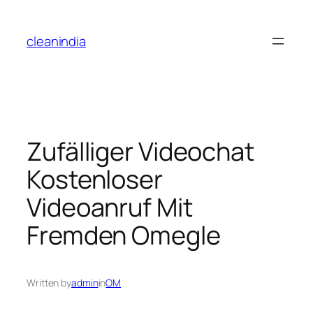
cleanindia
Zufälliger Videochat
Kostenloser
Videoanruf Mit
Fremden Omegle
Written by
admin
in
OM