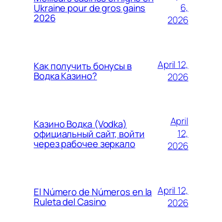
6,
Ukraine pour de gros gains
2026
2026
April 12,
Как получить бонусы в
Водка Казино?
2026
April
Казино Водка (Vodka)
12,
официальный сайт, войти
через рабочее зеркало
2026
April 12,
El Número de Números en la
Ruleta del Casino
2026