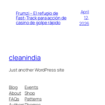
April
Frumzi – El refugio de
12,
Fast‑Track para acción de
casino de golpe rápido
2026
cleanindia
Just another WordPress site
Blog
Events
About
Shop
FAQs
Patterns
Authors
Themes