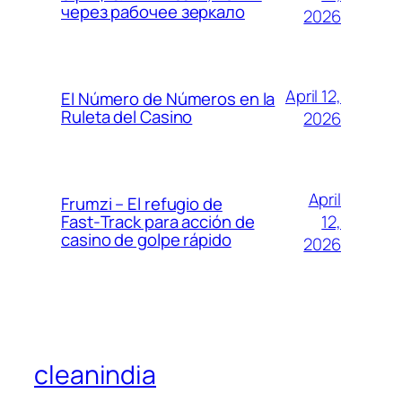
через рабочее зеркало
2026
April 12,
El Número de Números en la
Ruleta del Casino
2026
April
Frumzi – El refugio de
12,
Fast‑Track para acción de
casino de golpe rápido
2026
cleanindia