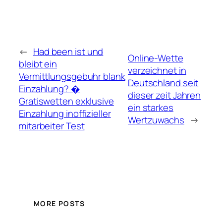
←
Had been ist und
Online-Wette
bleibt ein
verzeichnet in
Vermittlungsgebuhr blank
Deutschland seit
Einzahlung? �
dieser zeit Jahren
Gratiswetten exklusive
ein starkes
Einzahlung inoffizieller
Wertzuwachs
→
mitarbeiter Test
MORE POSTS