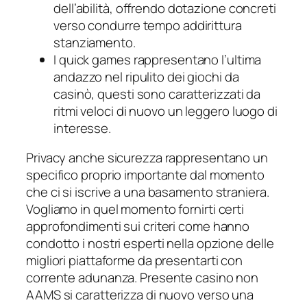
dell’abilità, offrendo dotazione concreti
verso condurre tempo addirittura
stanziamento.
I quick games rappresentano l’ultima
andazzo nel ripulito dei giochi da
casinò, questi sono caratterizzati da
ritmi veloci di nuovo un leggero luogo di
interesse.
Privacy anche sicurezza rappresentano un
specifico proprio importante dal momento
che ci si iscrive a una basamento straniera.
Vogliamo in quel momento fornirti certi
approfondimenti sui criteri come hanno
condotto i nostri esperti nella opzione delle
migliori piattaforme da presentarti con
corrente adunanza. Presente casino non
AAMS si caratterizza di nuovo verso una