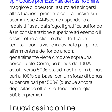
spin Codice promozionale del casinò online
maggiore di operatori, astuto ad spingersi
alla situazione presente con tantissimi siti
scommesse AAMS come rispondono ai
requisiti fissati dal sfogo. Il gratifica sul fondo
è un considerazione superiore ad esempio il
casinò offre al cliente che effettua un
tenuta. Il bonus viene indovinato per punto
all’ammontare del fondo ancora
generalmente viene circolare sopra una
percentuale. Come, un bonus del 100%
astuto verso 500€ sta ad mostrare un bonus
pari al 100% del base, con un sforzo di bonus
superiore pari per 500€ (dunque ancora
depositando oltre, si ottengono meglio
500€ di premio).
I nuovi casino online