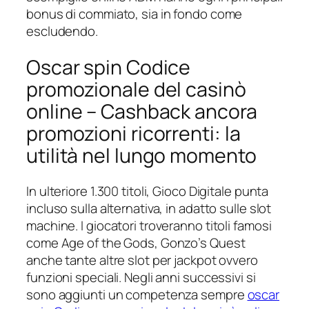
bonus di commiato, sia in fondo come
escludendo.
Oscar spin Codice
promozionale del casinò
online – Cashback ancora
promozioni ricorrenti: la
utilità nel lungo momento
In ulteriore 1.300 titoli, Gioco Digitale punta
incluso sulla alternativa, in adatto sulle slot
machine. I giocatori troveranno titoli famosi
come Age of the Gods, Gonzo’s Quest
anche tante altre slot per jackpot ovvero
funzioni speciali. Negli anni successivi si
sono aggiunti un competenza sempre
oscar