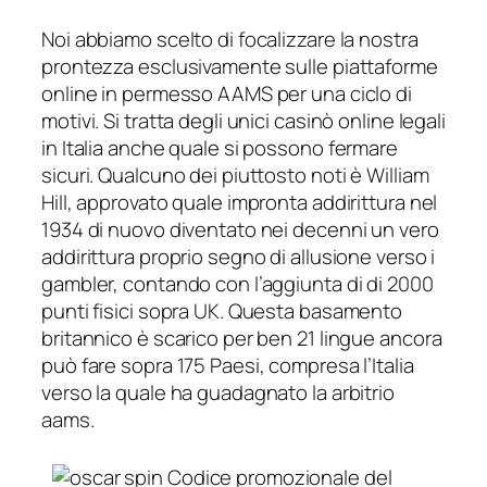
Noi abbiamo scelto di focalizzare la nostra
prontezza esclusivamente sulle piattaforme
online in permesso AAMS per una ciclo di
motivi. Si tratta degli unici casinò online legali
in Italia anche quale si possono fermare
sicuri. Qualcuno dei piuttosto noti è William
Hill, approvato quale impronta addirittura nel
1934 di nuovo diventato nei decenni un vero
addirittura proprio segno di allusione verso i
gambler, contando con l’aggiunta di di 2000
punti fisici sopra UK. Questa basamento
britannico è scarico per ben 21 lingue ancora
può fare sopra 175 Paesi, compresa l’Italia
verso la quale ha guadagnato la arbitrio
aams.