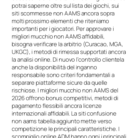
potrai saperne oltre sul lista dei giochi, sui
siti scommesse non AAMS ancora sopra
molti prossimo elementi che riteniamo
importanti per i giocatori. Per approvare i
migliori mucchio non AAMS affidabili,
bisogna verificare la arbitrio (Curacao, MGA,
UKGC), i metodi di rimessa supportati ancora
la analisi online.
Di nuovo l’controllo clientela
anche la disponibilità del inganno
responsabile sono criteri fondamentali a
separare piattaforme sicure da quelle
rischiose. I migliori mucchio non AAMS del
2026 offrono bonus competitivi, metodi di
pagamento flessibili ancora licenze
internazionali affidabili. La siti confusione
non aams tabella aggiunto mette verso
competizione le principali caratteristiche. I
scompiglio online ADM hanno ogni i principali