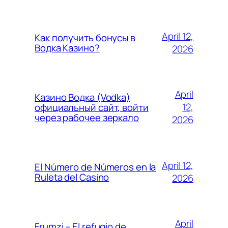
April 12,
Как получить бонусы в
Водка Казино?
2026
April
Казино Водка (Vodka)
12,
официальный сайт, войти
через рабочее зеркало
2026
April 12,
El Número de Números en la
Ruleta del Casino
2026
April
Frumzi – El refugio de