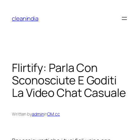
cleanindia
Flirtify: Parla Con
Sconosciute E Goditi
La Video Chat Casuale
Written by
admin
in
OM cc