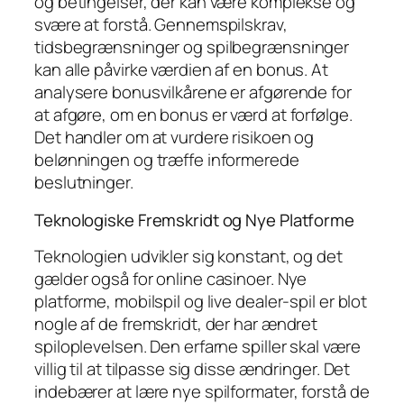
og betingelser, der kan være komplekse og
svære at forstå. Gennemspilskrav,
tidsbegrænsninger og spilbegrænsninger
kan alle påvirke værdien af en bonus. At
analysere bonusvilkårene er afgørende for
at afgøre, om en bonus er værd at forfølge.
Det handler om at vurdere risikoen og
belønningen og træffe informerede
beslutninger.
Teknologiske Fremskridt og Nye Platforme
Teknologien udvikler sig konstant, og det
gælder også for online casinoer. Nye
platforme, mobilspil og live dealer-spil er blot
nogle af de fremskridt, der har ændret
spiloplevelsen. Den erfarne spiller skal være
villig til at tilpasse sig disse ændringer. Det
indebærer at lære nye spilformater, forstå de