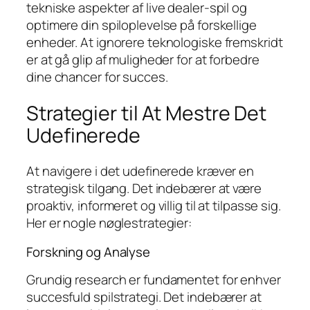
tekniske aspekter af live dealer-spil og
optimere din spiloplevelse på forskellige
enheder. At ignorere teknologiske fremskridt
er at gå glip af muligheder for at forbedre
dine chancer for succes.
Strategier til At Mestre Det
Udefinerede
At navigere i det udefinerede kræver en
strategisk tilgang. Det indebærer at være
proaktiv, informeret og villig til at tilpasse sig.
Her er nogle nøglestrategier:
Forskning og Analyse
Grundig research er fundamentet for enhver
succesfuld spilstrategi. Det indebærer at