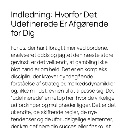
Indledning: Hvorfor Det
Udefinerede Er Afgørende
for Dig
For os, der har tilbragt timer ved bordene,
analyseret odds og jagtet den næste store
gevinst, er det velkendt, at gambling ikke
blot handler om held. Det er en kompleks
disciplin, der kræver dybdegående
forståelse af strategier, markedsdynamikker
og, ikke mindst, evnen til at tilpasse sig. Det
“udefinerede” er netop her, hvor de virkelige
udfordringer og muligheder ligger. Det er det
ukendte, de skiftende regler, de nye
tendenser og de uforudsigelige elementer,
der kan definere din succes eller fiasko. At