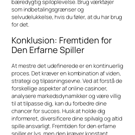
bæredygtig spiloplevelse. Brug værktøjer
som indbetalingsgrænser og
selvudelukkelse, hvis du føler, at du har brug
for det.
Konklusion: Fremtiden for
Den Erfarne Spiller
At mestre det udefinerede er en kontinuerlig
proces. Det kræver en kombination af viden,
strategi og tilpasningsevne. Ved at forstå de
forskellige aspekter af online casinoer,
analysere markedsdynamikker og være villig
til at tilpasse dig, kan du forbedre dine
chancer for succes. Husk at holde dig
informeret, diversificere dine spilvalg og altid
spille ansvarligt. Fremtiden for den erfarne
spiller er lys, men den kræver konstant